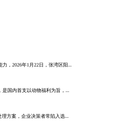
26年1月22日，张湾区阳...
是国内首支以动物福利为旨，...
方案，企业决策者常陷入选...