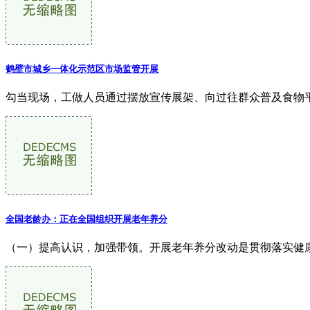
鹤壁市城乡一体化示范区市场监管开展
勾当现场，工做人员通过摆放宣传展架、向过往群众普及食物平
全国老龄办：正在全国组织开展老年养分
（一）提高认识，加强带领。开展老年养分改动是贯彻落实健康