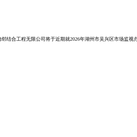
核准，德邻结合工程无限公司将于近期就2026年湖州市吴兴区市场监视