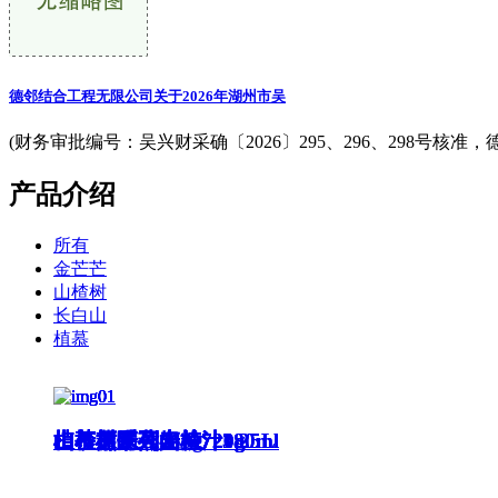
德邻结合工程无限公司关于2026年湖州市吴
(财务审批编号：吴兴财采确〔2026〕295、296、298号
产品介绍
所有
金芒芒
山楂树
长白山
植慕
植慕原味豆奶粉720g
植慕加钙燕麦片720g
植慕原味燕麦片720g
植慕燕麦片460g
山楂树系列山楂汁380ml
山楂树系列山楂汁380ml
山楂树系列山楂汁1.25L
山楂树系列山楂汁1.25L