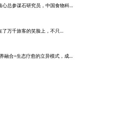
心总参谋石研究员，中国食物科...
万千旅客的笑脸上，不只...
融合+生态疗愈的立异模式，成...