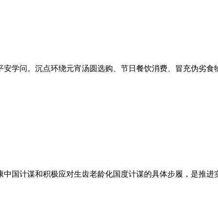
安学问。沉点环绕元宵汤圆选购、节日餐饮消费、冒充伪劣食物分
中国计谋和积极应对生齿老龄化国度计谋的具体步履，是推进实现